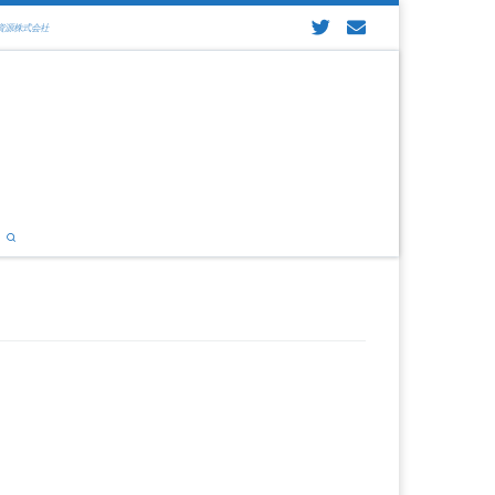
・回収、資源リサイクルなら津海資源株式会社
Search