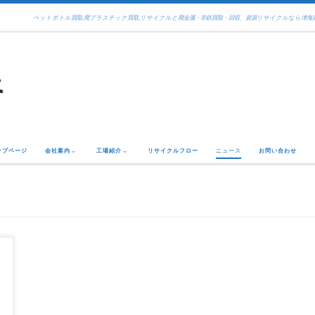
ペットボトル買取,廃プラスチック買取,リサイクルと廃金属・非鉄買取
ップページ
会社案内
工場紹介
リサイクルフロー
ニュース
お問い合わせ
資